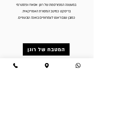
במעשנה המפורסמת של רונן: אסאדו ופסטרמי
בריסקט כמיטב המסורת האמריקאית.
כמובן שגם דאגנו לצמחוניים בואכה טבעוניים.
המטבח של רונן
אירוח וקבוצות
יש סיבה למסיבה? תמיד יש - בשביל זה בתיה &
נחמן מרכיבים לכם את המסיבה המושלמת -
אצלנו משמחים לבב אנוש ומרכיבים לכם ולכן
אירוח וחוויה יוצא דופן עם אוכל מדהים ולוקיישן
בול בפוני! החצר הפסטורלית והאווירה יוצרים
מקום אידיאלי לכל חוויה ומסיבה
!