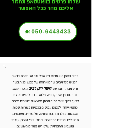
שלחו פרטים בוואטסאפ ונחזור
אליכם מהר ככל האפשר
050-6443433
בתיה ונחמן הוא מקום של אוכל טוב על טהרת הבשר
המגיש סנדוויצ'ים שהם ארוחה של ממש ומנות בשר
השף רונן רביב
וגריל מבית היוצר של
מזכרון יעקב.
בתיה ונחמן מעניק חוויה ומלוא הכבוד למושג ואכלת
לרעך כמוך. אצל בתיה ונחמן תמצאו סנדוויצ'ים בלחם
כוסמין ייחודי למקום עמוסים בכמויות בשר ותוספות
משגעות. בצלחת תיהנו מחגיגה של בשרים מעושנים,
תבשילים ומזטים מפתיעים. והכול - טרי, טעים, עסיסי
ומשביע. המומחיות שלנו היא בשרים מעושנים